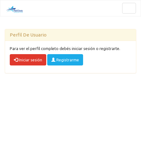
Toggl
naviga
Perfil De Usuario
Para ver el perfil completo debés iniciar sesión o registrarte.
Iniciar sesión
Registrarme