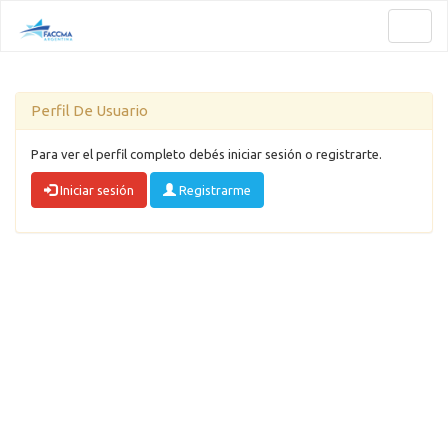
Toggl
naviga
Perfil De Usuario
Para ver el perfil completo debés iniciar sesión o registrarte.
Iniciar sesión
Registrarme