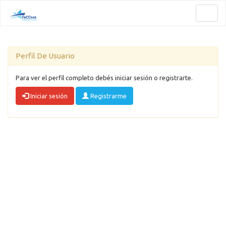
Toggl
naviga
Perfil De Usuario
Para ver el perfil completo debés iniciar sesión o registrarte.
Iniciar sesión
Registrarme