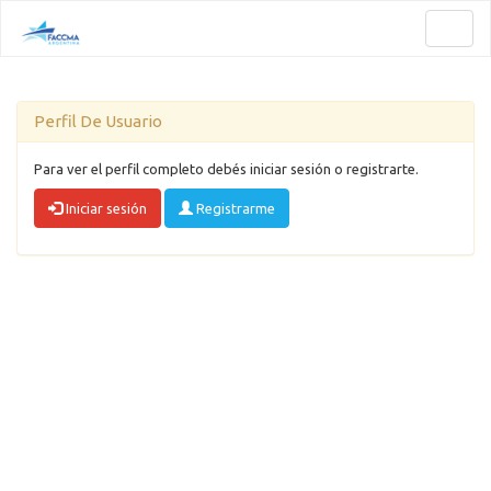
Toggl
naviga
Perfil De Usuario
Para ver el perfil completo debés iniciar sesión o registrarte.
Iniciar sesión
Registrarme