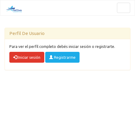
Toggl
naviga
Perfil De Usuario
Para ver el perfil completo debés iniciar sesión o registrarte.
Iniciar sesión
Registrarme