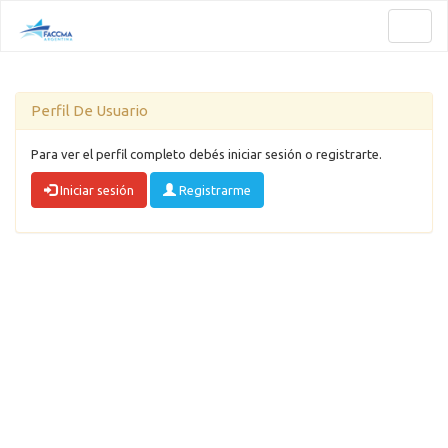
Toggl
naviga
Perfil De Usuario
Para ver el perfil completo debés iniciar sesión o registrarte.
Iniciar sesión
Registrarme