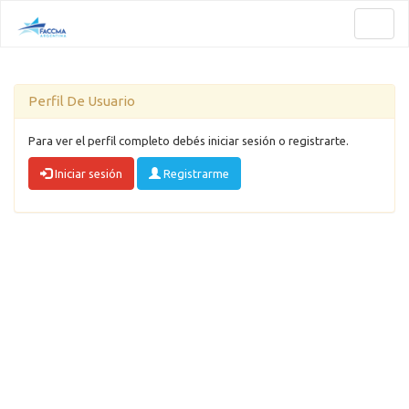
Toggl
naviga
Perfil De Usuario
Para ver el perfil completo debés iniciar sesión o registrarte.
Iniciar sesión
Registrarme