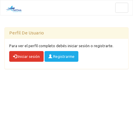
Toggl
naviga
Perfil De Usuario
Para ver el perfil completo debés iniciar sesión o registrarte.
Iniciar sesión
Registrarme