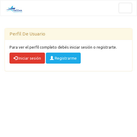
Toggl
naviga
Perfil De Usuario
Para ver el perfil completo debés iniciar sesión o registrarte.
Iniciar sesión
Registrarme