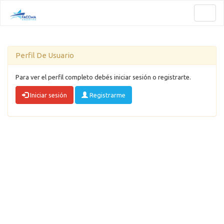
Toggl
naviga
Perfil De Usuario
Para ver el perfil completo debés iniciar sesión o registrarte.
Iniciar sesión
Registrarme