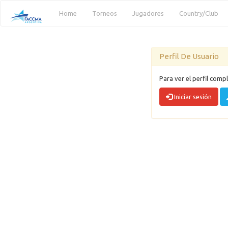
(current)
Home
Torneos
Jugadores
Country/Club
Perfil De Usuario
Para ver el perfil compl
Iniciar sesión