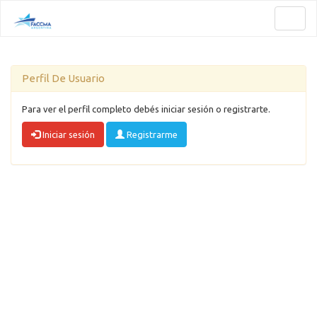
Toggl
naviga
Perfil De Usuario
Para ver el perfil completo debés iniciar sesión o registrarte.
Iniciar sesión
Registrarme