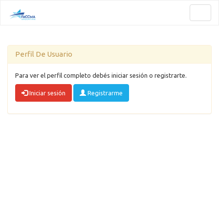
Toggl
naviga
Perfil De Usuario
Para ver el perfil completo debés iniciar sesión o registrarte.
Iniciar sesión
Registrarme