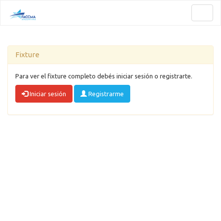
Toggl
naviga
Fixture
Para ver el fixture completo debés iniciar sesión o registrarte.
Iniciar sesión
Registrarme