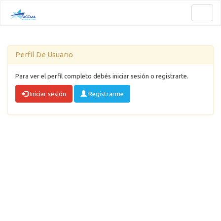
Toggl
naviga
Perfil De Usuario
Para ver el perfil completo debés iniciar sesión o registrarte.
Iniciar sesión
Registrarme