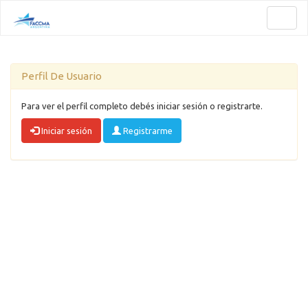
Toggl
naviga
Perfil De Usuario
Para ver el perfil completo debés iniciar sesión o registrarte.
Iniciar sesión
Registrarme