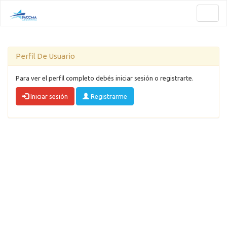
Toggl
naviga
Perfil De Usuario
Para ver el perfil completo debés iniciar sesión o registrarte.
Iniciar sesión
Registrarme